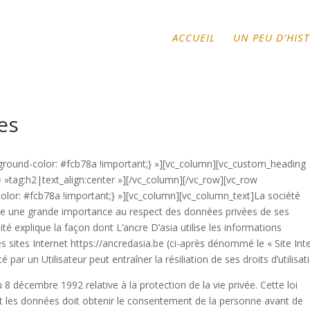
ACCUEIL
UN PEU D’HIS
es
ound-color: #fcb78a !important;} »][vc_column][vc_custom_heading
 »tag:h2|text_align:center »][/vc_column][/vc_row][vc_row
or: #fcb78a !important;} »][vc_column][vc_column_text]La société
he une grande importance au respect des données privées de ses
lité explique la façon dont L’ancre D’asia utilise les informations
es sites Internet https://ancredasia.be (ci-après dénommé le « Site Int
é par un Utilisateur peut entraîner la résiliation de ses droits d’utilisat
 8 décembre 1992 relative à la protection de la vie privée. Cette loi
ant les données doit obtenir le consentement de la personne avant de