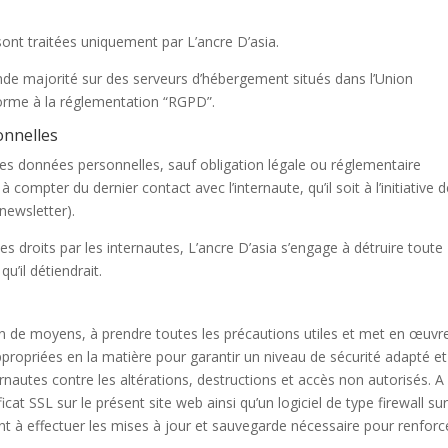
sont traitées uniquement par L’ancre D’asia.
de majorité sur des serveurs d’hébergement situés dans l’Union
orme à la réglementation “RGPD”.
onnelles
ces données personnelles, sauf obligation légale ou réglementaire
compter du dernier contact avec l’internaute, qu’il soit à l’initiative 
 newsletter).
es droits par les internautes, L’ancre D’asia s’engage à détruire toute
u’il détiendrait.
ion de moyens, à prendre toutes les précautions utiles et met en œuvr
propriées en la matière pour garantir un niveau de sécurité adapté et
nautes contre les altérations, destructions et accès non autorisés. A
ificat SSL sur le présent site web ainsi qu’un logiciel de type firewall sur
t à effectuer les mises à jour et sauvegarde nécessaire pour renforce