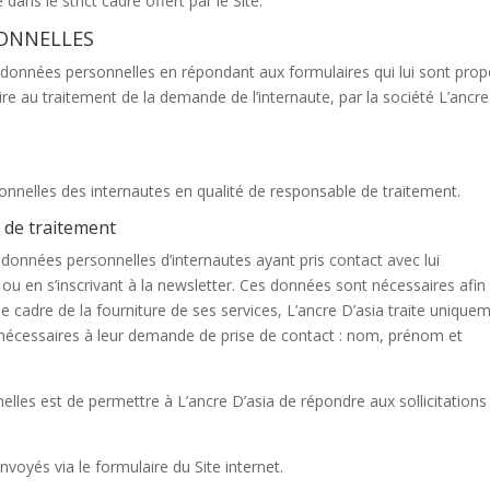
dans le strict cadre offert par le Site.
SONNELLES
s données personnelles en répondant aux formulaires qui lui sont pro
ire au traitement de la demande de l’internaute, par la société L’ancre
sonnelles des internautes en qualité de responsable de traitement.
s de traitement
es données personnelles d’internautes ayant pris contact avec lui
ou en s’inscrivant à la newsletter. Ces données sont nécessaires afin
 le cadre de la fourniture de ses services, L’ancre D’asia traite unique
 nécessaires à leur demande de prise de contact : nom, prénom et
elles est de permettre à L’ancre D’asia de répondre aux sollicitations
voyés via le formulaire du Site internet.