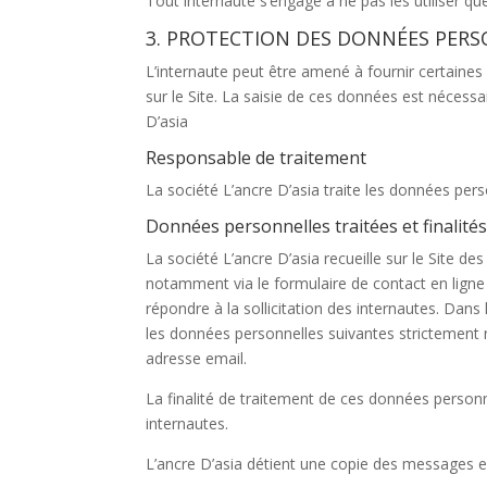
Tout internaute s’engage à ne pas les utiliser que 
3. PROTECTION DES DONNÉES PER
L’internaute peut être amené à fournir certaine
sur le Site. La saisie de ces données est nécessa
D’asia
Responsable de traitement
La société L’ancre D’asia traite les données per
Données personnelles traitées et finalité
La société L’ancre D’asia recueille sur le Site d
notamment via le formulaire de contact en ligne 
répondre à la sollicitation des internautes. Dans
les données personnelles suivantes strictement
adresse email.
La finalité de traitement de ces données personn
internautes.
L’ancre D’asia détient une copie des messages en