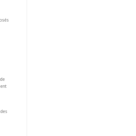
posés
 de
ment
 des