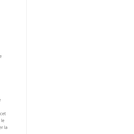
de
e
 cet
 le
r la