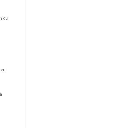
on du
n en
 à